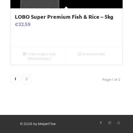
LOBO Super Premium Fish & Rice – 5kg
€
32,59
Toevoegen aan
Show Details
winkelwagen
1
2
Page 1 of 2
© 2026 by
MeijerIT.be