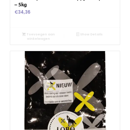
– 5kg
€
34,36
Toevoegen aan
Show Details
winkelwagen