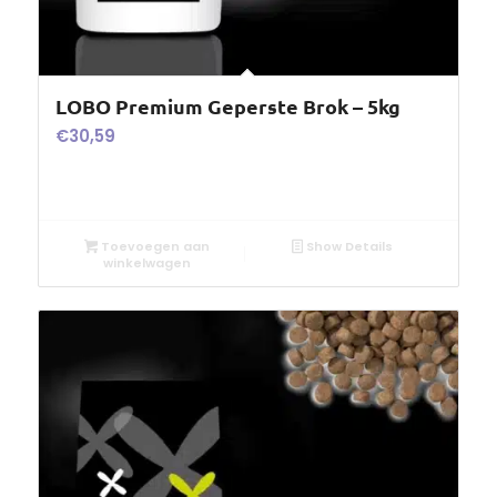
LOBO Premium Geperste Brok – 5kg
€
30,59
Toevoegen aan
Show Details
winkelwagen