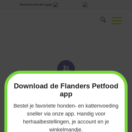
Download de app:
×
Download de Flanders Petfood
app
Bestel je favoriete honden- en kattenvoeding
Fokker, hondenschool,
sneller via onze app. Handig voor
hondenopvang, handelaar of
Er eens tussenuit zonder uw
Voor honden- en
herhaalbestellingen, je account en je
Voor voedingsadvies, vragen
Uw gegevens en een
grootverbruiker?
kattenvoeding en gezonde
viervoeter? Wij bieden een
Even kennismaken
winkelmandje.