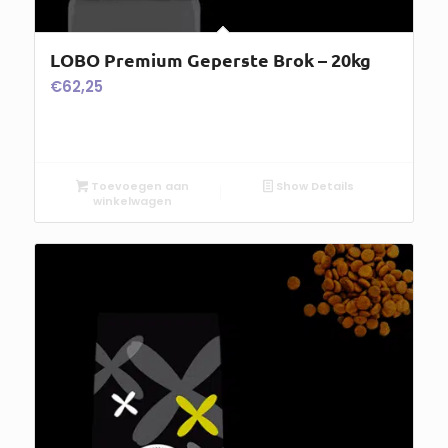
LOBO Premium Geperste Brok – 20kg
€
62,25
Toevoegen aan
Show Details
winkelwagen