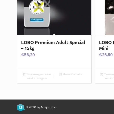
LOBO Premium Adult Special
LOBO N
– 15kg
Mini
€
56,20
€
26,50
Toevoegen aan
Show Details
Toevo
winkelwagen
winke
© 2026 by
MeijerIT.be