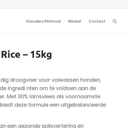
Flanders Petfood
Winkel
Contact
Rice – 15kg
dig droogvoer voor volwassen honden,
de ingredi nten om te voldoen aan de
ter. Met 30% lamsvlees als voornaamste
n biedt deze formule een uitgebalanceerde
an een gezonde spijsvertering en