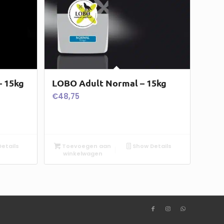
 15kg
LOBO Adult Normal – 15kg
€
48,75
etails
Toevoegen aan
Show Details
winkelwagen