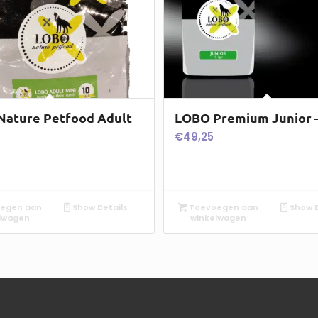
ature Petfood Adult
LOBO Premium Junior –
€
49,25
egen aan
Show Details
Toevoegen aan
Show D
lwagen
winkelwagen