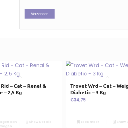
 Rid – Cat – Renal &
Trovet Wrd – Cat – Wei
e – 2,5 Kg
Diabetic – 3 Kg
€
34,75
egen aan
Show Details
Lees meer
Show D
lwagen