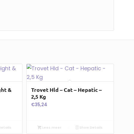
ght &
Trovet Hld – Cat – Hepatic –
2,5 Kg
€
35,24
etails
Lees meer
Show Details