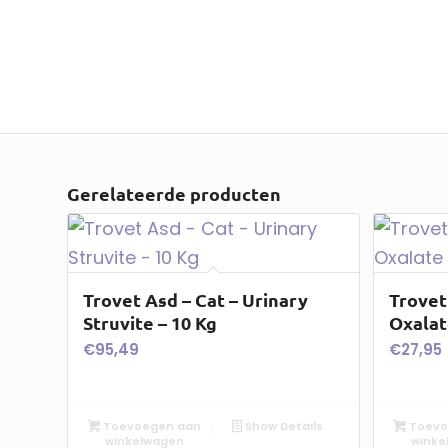
Gerelateerde producten
Trovet Asd – Cat – Urinary
Trovet
Struvite – 10 Kg
Oxalat
€
95,49
€
27,95
Toevoegen aan
Show Details
Toevo
winkelwagen
winke