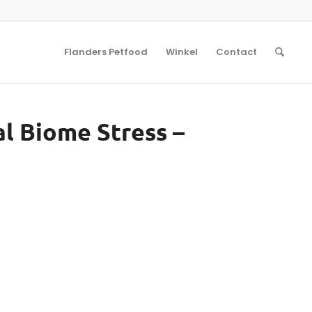
Flanders Petfood
Winkel
Contact
al Biome Stress –