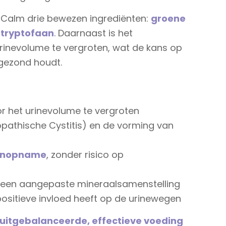
y Calm drie bewezen ingrediënten:
groene
 tryptofaan
. Daarnaast is het
inevolume te vergroten, wat de kans op
 gezond houdt.
m
r het urinevolume te vergroten
iopathische Cystitis) en de vorming van
lenopname
, zonder risico op
een aangepaste mineraalsamenstelling
positieve invloed heeft op de urinewegen
uitgebalanceerde, effectieve voeding