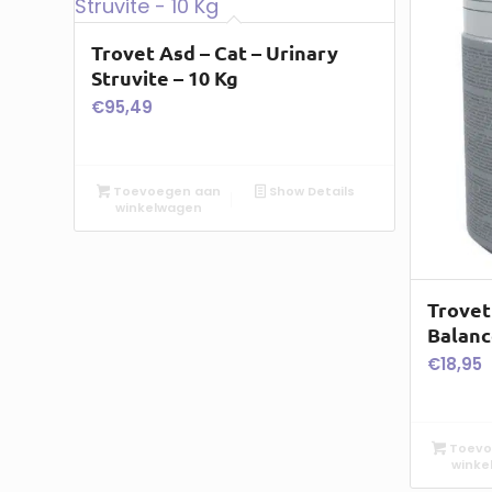
Trovet Asd – Cat – Urinary
Struvite – 10 Kg
€
95,49
Toevoegen aan
Show Details
winkelwagen
Trovet
Balanc
€
18,95
Toevo
winke