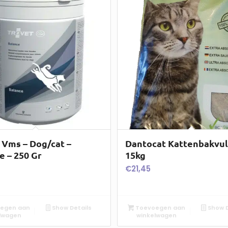
 Vms – Dog/cat –
Dantocat Kattenbakvul
e – 250 Gr
15kg
€
21,45
egen aan
Show Details
Toevoegen aan
Show D
lwagen
winkelwagen