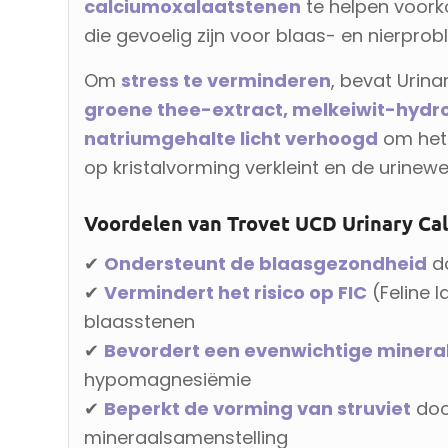
calciumoxalaatstenen
te helpen voork
die gevoelig zijn voor blaas- en nierpro
Om
stress te verminderen
, bevat Urin
groene thee-extract, melkeiwit-hydro
natriumgehalte licht verhoogd
om het 
op kristalvorming verkleint en de urine
Voordelen van Trovet UCD Urinary Ca
✔
Ondersteunt de blaasgezondheid
do
✔
Vermindert het risico op FIC
(Feline 
blaasstenen
✔
Bevordert een evenwichtige mine
hypomagnesiëmie
✔
Beperkt de vorming van struviet
doo
mineraalsamenstelling