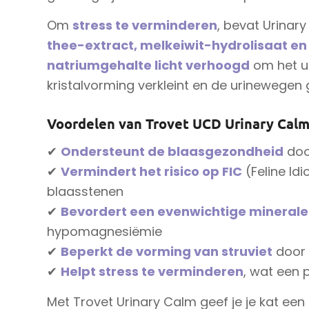
Om
stress te verminderen
, bevat Urinar
thee-extract, melkeiwit-hydrolisaat en
natriumgehalte licht verhoogd
om het ur
kristalvorming verkleint en de urinewegen
Voordelen van Trovet UCD Urinary Cal
✔
Ondersteunt de blaasgezondheid
doo
✔
Vermindert het risico op FIC
(Feline Id
blaasstenen
✔
Bevordert een evenwichtige minera
hypomagnesiëmie
✔
Beperkt de vorming van struviet
door 
✔
Helpt stress te verminderen
, wat een 
Met Trovet Urinary Calm geef je je kat een