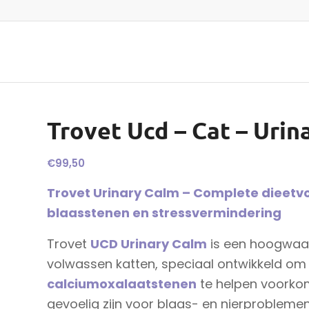
Trovet Ucd – Cat – Urin
€
99,50
Trovet Urinary Calm – Complete dieetvo
blaasstenen en stressvermindering
Trovet
UCD Urinary Calm
is een hoogwaar
volwassen katten, speciaal ontwikkeld o
calciumoxalaatstenen
te helpen voorkom
gevoelig zijn voor blaas- en nierproblemen