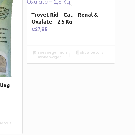
Trovet Rid – Cat – Renal &
Oxalate – 2,5 Kg
€
27,95
Toevoegen aan
Show Details
winkelwagen
ling
etails