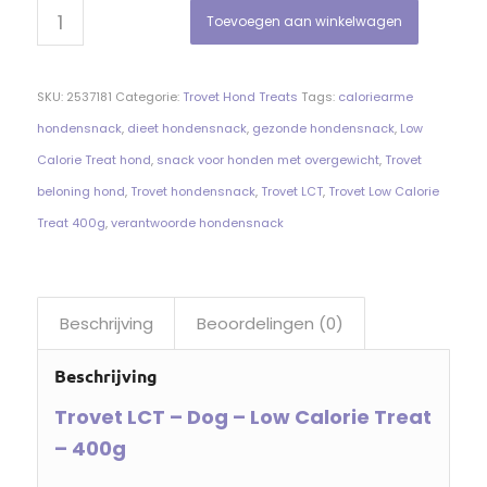
Toevoegen aan winkelwagen
SKU:
2537181
Categorie:
Trovet Hond Treats
Tags:
caloriearme
hondensnack
,
dieet hondensnack
,
gezonde hondensnack
,
Low
Calorie Treat hond
,
snack voor honden met overgewicht
,
Trovet
beloning hond
,
Trovet hondensnack
,
Trovet LCT
,
Trovet Low Calorie
Treat 400g
,
verantwoorde hondensnack
Beschrijving
Beoordelingen (0)
Beschrijving
Trovet LCT – Dog – Low Calorie Treat
– 400g