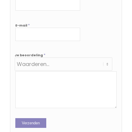
*
E-mail
*
Je beoordeling