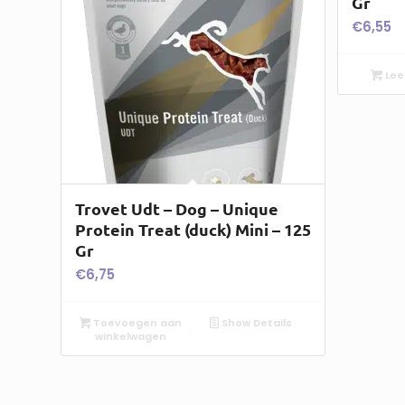
Gr
€
6,55
Lee
Trovet Udt – Dog – Unique
Protein Treat (duck) Mini – 125
Gr
€
6,75
Toevoegen aan
Show Details
winkelwagen