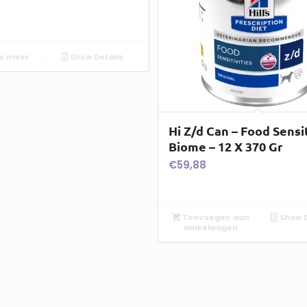
s meer
Show Details
Hi Z/d Can – Food Sensit
Biome – 12 X 370 Gr
€
59,88
Toevoegen aan
Show D
winkelwagen