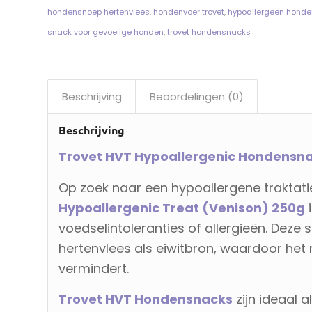
hondensnoep hertenvlees
,
hondenvoer trovet
,
hypoallergeen honde
snack voor gevoelige honden
,
trovet hondensnacks
Beschrijving
Beoordelingen (0)
Beschrijving
Trovet HVT Hypoallergenic Hondensna
Op zoek naar een hypoallergene traktat
Hypoallergenic Treat (Venison) 250g
i
voedselintoleranties of allergieën. Deze
hertenvlees als eiwitbron, waardoor het r
vermindert.
Trovet HVT Hondensnacks
zijn ideaal a