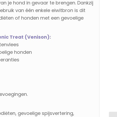
 je hond in gevaar te brengen. Dankzij
bruik van één enkele eiwitbron is dit
ediëten of honden met een gevoelige
nic Treat (Venison):
tenvlees
voelige honden
leranties
oevoegingen.
diëten, gevoelige spijsvertering,