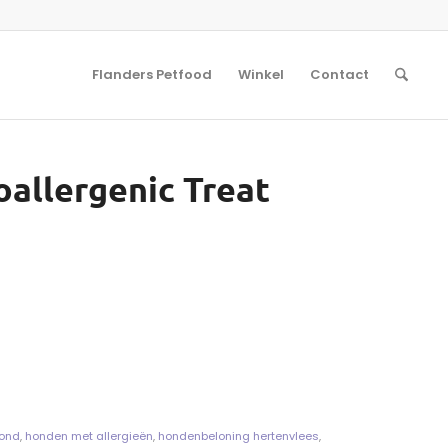
Flanders Petfood
Winkel
Contact
oallergenic Treat
hond
,
honden met allergieën
,
hondenbeloning hertenvlees
,