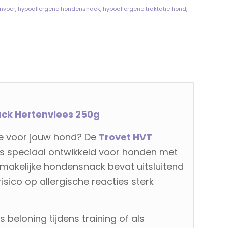
nvoer
,
hypoallergene hondensnack
,
hypoallergene traktatie hond
,
ck Hertenvlees 250g
ie voor jouw hond? De
Trovet HVT
s speciaal ontwikkeld voor honden met
 smakelijke hondensnack bevat uitsluitend
isico op allergische reacties sterk
ls beloning tijdens training of als