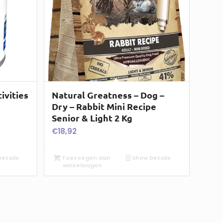
ivities
Natural Greatness – Dog –
Dry – Rabbit Mini Recipe
Senior & Light 2 Kg
€
18,92
etails
Toevoegen aan
Show Details
winkelwagen