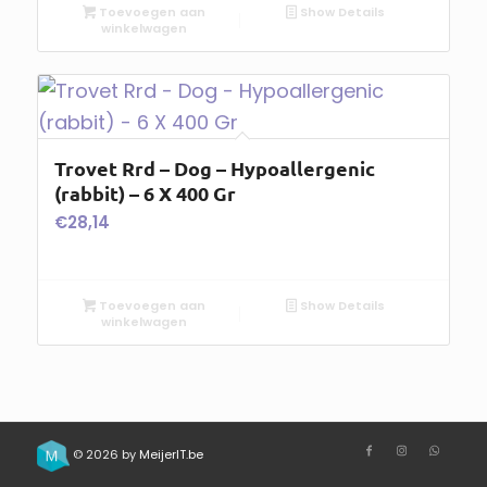
Toevoegen aan
Show Details
winkelwagen
Trovet Rrd – Dog – Hypoallergenic
(rabbit) – 6 X 400 Gr
€
28,14
Toevoegen aan
Show Details
winkelwagen
© 2026 by
MeijerIT.be