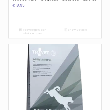
€
18,95
Toevoegen aan
Show Details
winkelwagen