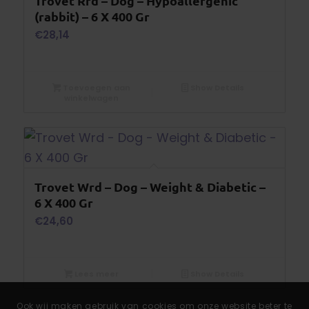
Trovet Rrd – Dog – Hypoallergenic
(rabbit) – 6 X 400 Gr
€
28,14
Toevoegen aan
Show Details
winkelwagen
Trovet Wrd – Dog – Weight & Diabetic –
6 X 400 Gr
€
24,60
Lees meer
Show Details
Ook wij maken gebruik van cookies om onze website beter te