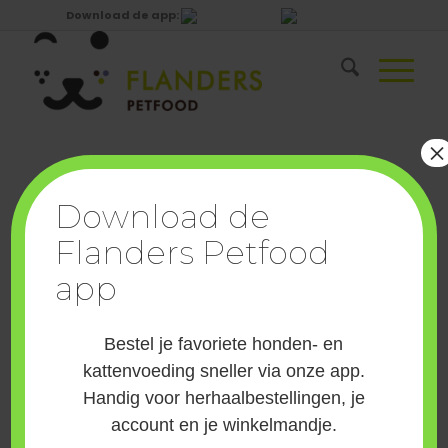
Download de app:
×
Bekijk Trovet natvoer voor je hond, dieetvoeding en
Download de
aanvullende producten voor specifieke voedingsbehoeften.
Flanders Petfood
Bestel bij Flanders Petfood.
app
Sort by
Default
Display
15 Products per page
Bestel je favoriete honden- en
kattenvoeding sneller via onze app.
Handig voor herhaalbestellingen, je
Trovet Asd – Dog – Urinary Struvite – 6 X
account en je winkelmandje.
400 Gr