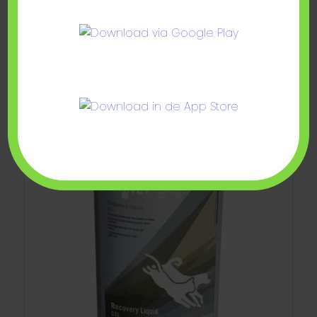
€
24,60
Toevoegen aan
Show Details
winkelwagen