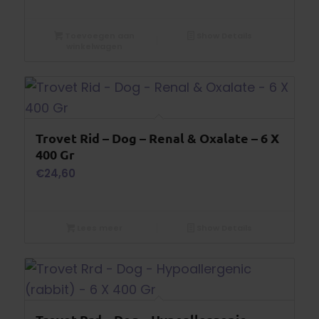
Toevoegen aan
Show Details
winkelwagen
Trovet Rid – Dog – Renal & Oxalate – 6 X
400 Gr
€
24,60
Lees meer
Show Details