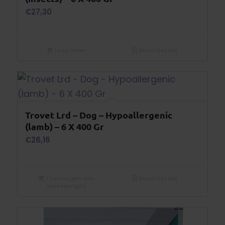
€
27,30
Lees meer
Show Details
Trovet Lrd – Dog – Hypoallergenic
(lamb) – 6 X 400 Gr
€
26,16
Toevoegen aan
Show Details
winkelwagen