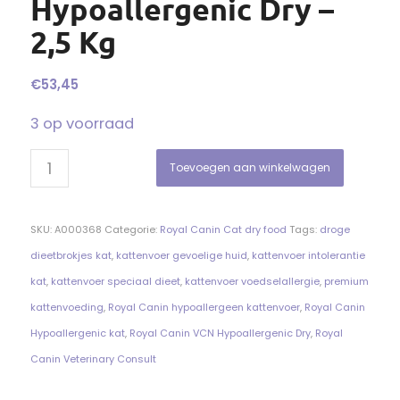
Hypoallergenic Dry –
2,5 Kg
€
53,45
3 op voorraad
Toevoegen aan winkelwagen
SKU:
A000368
Categorie:
Royal Canin Cat dry food
Tags:
droge
dieetbrokjes kat
,
kattenvoer gevoelige huid
,
kattenvoer intolerantie
kat
,
kattenvoer speciaal dieet
,
kattenvoer voedselallergie
,
premium
kattenvoeding
,
Royal Canin hypoallergeen kattenvoer
,
Royal Canin
Hypoallergenic kat
,
Royal Canin VCN Hypoallergenic Dry
,
Royal
Canin Veterinary Consult