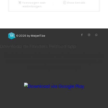
Toevoegen aan
Show Details
winkelwagen
© 2026 by
MeijerIT.be
Download de Flanders Petfood app
Bestel je favoriete honden- en kattenvoeding sneller
via onze app. Handig voor herhaalbestellingen, je
account en je winkelmandje.