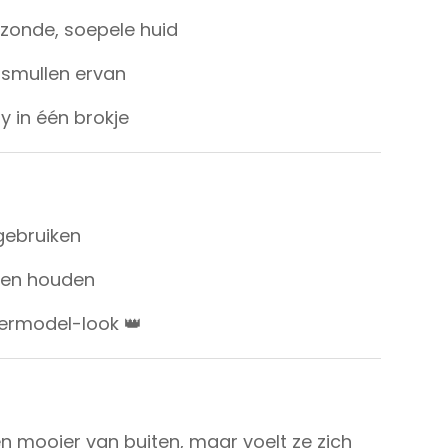
zonde, soepele huid
 smullen ervan
 in één brokje
gebruiken
llen houden
permodel-look 👑
n mooier van buiten, maar voelt ze zich