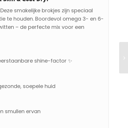
 Deze smakelijke brokjes zijn speciaal
tie te houden. Boordevol omega 3- en 6-
itten – de perfecte mix voor een
Ro
eerstaanbare shine-factor ✨
K
gezonde, soepele huid
en smullen ervan