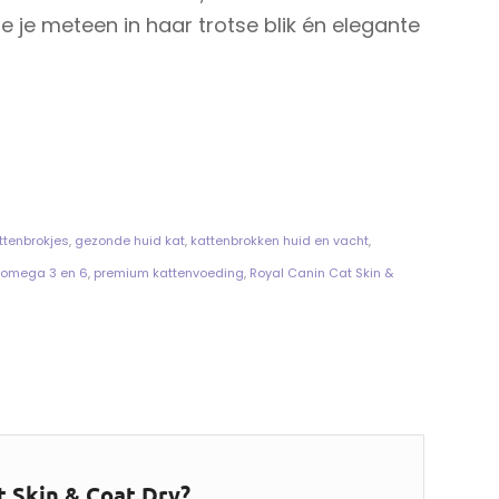
e je meteen in haar trotse blik én elegante
ttenbrokjes
,
gezonde huid kat
,
kattenbrokken huid en vacht
,
 omega 3 en 6
,
premium kattenvoeding
,
Royal Canin Cat Skin &
 Skin & Coat Dry?