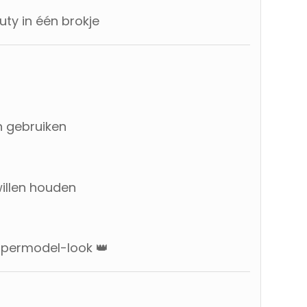
ty in één brokje
n gebruiken
willen houden
upermodel-look 👑