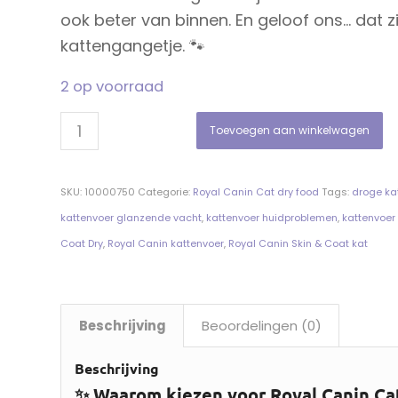
ook beter van binnen. En geloof ons… dat zi
kattengangetje. 🐾
2 op voorraad
Toevoegen aan winkelwagen
SKU:
10000750
Categorie:
Royal Canin Cat dry food
Tags:
droge ka
kattenvoer glanzende vacht
,
kattenvoer huidproblemen
,
kattenvoer
Coat Dry
,
Royal Canin kattenvoer
,
Royal Canin Skin & Coat kat
Beschrijving
Beoordelingen (0)
Beschrijving
✨ Waarom kiezen voor Royal Canin Cat