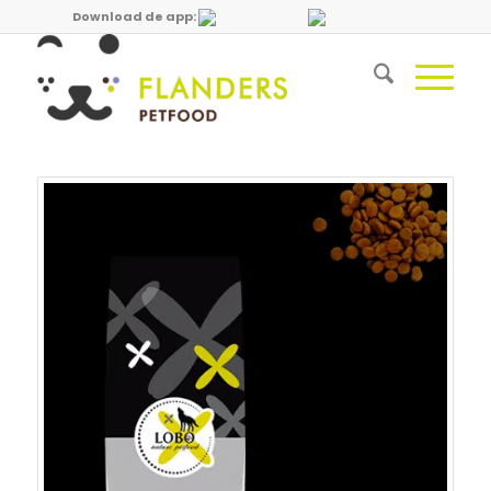
Download de app: