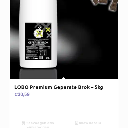
LOBO Premium Geperste Brok – 5kg
€
30,59
Toevoegen aan
Show Details
winkelwagen