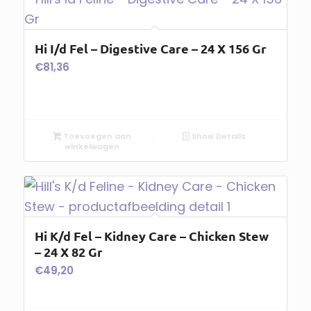
Hi I/d Fel – Digestive Care – 24 X 156 Gr
€
81,36
Toevoegen aan
Show Details
winkelwagen
Hi K/d Fel – Kidney Care – Chicken Stew
– 24 X 82 Gr
€
49,20