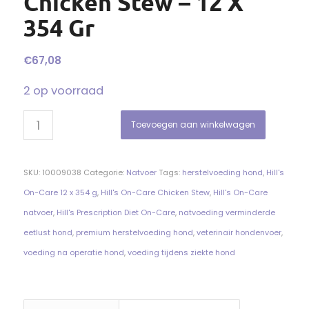
Chicken Stew – 12 X
354 Gr
€
67,08
2 op voorraad
Toevoegen aan winkelwagen
SKU:
10009038
Categorie:
Natvoer
Tags:
herstelvoeding hond
,
Hill's
On-Care 12 x 354 g
,
Hill's On-Care Chicken Stew
,
Hill's On-Care
natvoer
,
Hill's Prescription Diet On-Care
,
natvoeding verminderde
eetlust hond
,
premium herstelvoeding hond
,
veterinair hondenvoer
,
voeding na operatie hond
,
voeding tijdens ziekte hond