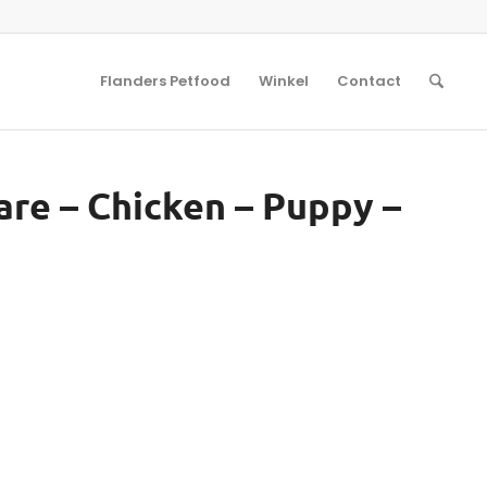
Flanders Petfood
Winkel
Contact
Care – Chicken – Puppy –