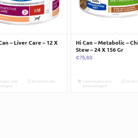
Can – Liver Care – 12 X
Hi Can – Metabolic – Ch
Stew – 24 X 156 Gr
€
75,60
egen aan
Show Details
Toevoegen aan
Show D
lwagen
winkelwagen