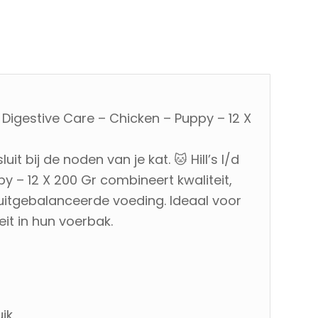
 Digestive Care – Chicken – Puppy – 12 X
t bij de noden van je kat. 🐱 Hill’s I/d
y – 12 X 200 Gr combineert kwaliteit,
 uitgebalanceerde voeding. Ideaal voor
it in hun voerbak.
ik