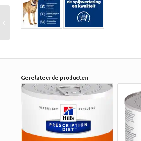
Hi I/d Can – Digestive
Care – Chicken –
Puppy – 8 K...
Gerelateerde producten