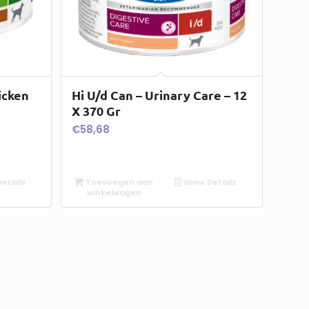
icken
Hi U/d Can – Urinary Care – 12
X 370 Gr
€
58,68
etails
Toevoegen aan
Show Details
winkelwagen