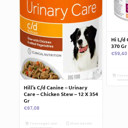
Hi L/d 
370 Gr
€
59,40
Toevo
winke
Hill’s C/d Canine – Urinary
Care – Chicken Stew – 12 X 354
Gr
€
67,08
Toevoegen aan
Show Details
winkelwagen