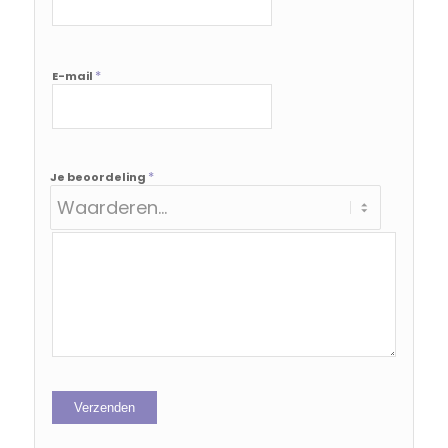
*
E-mail
*
Je beoordeling