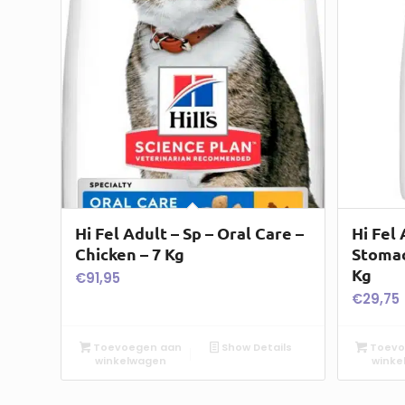
Hi Fel Adult – Sp – Oral Care –
Hi Fel 
Chicken – 7 Kg
Stomac
Kg
€
91,95
€
29,75
Toevoegen aan
Show Details
Toevo
winkelwagen
winke