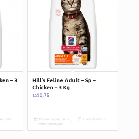
ken – 3
Hill’s Feline Adult – Sp –
Chicken – 3 Kg
€
40,75
etails
Toevoegen aan
Show Details
winkelwagen