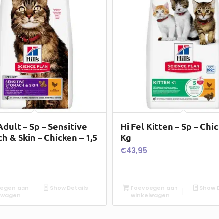
Adult – Sp – Sensitive
Hi Fel Kitten – Sp – Chic
h & Skin – Chicken – 1,5
Kg
€
43,95
egen aan
Show Details
Toevoegen aan
Show D
lwagen
winkelwagen