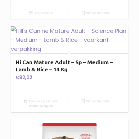
Lees meer
Show Details
Hi Can Mature Adult – Sp – Medium –
Lamb & Rice – 14 Kg
€
92,02
Toevoegen aan
Show Details
winkelwagen