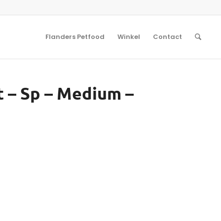
Flanders Petfood
Winkel
Contact
ht – Sp – Medium –