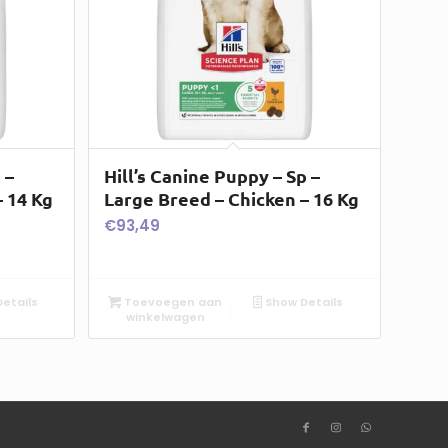
 –
Hill’s Canine Puppy – Sp –
 14 Kg
Large Breed – Chicken – 16 Kg
€
93,49
etails
Toevoegen aan
Show Details
winkelwagen