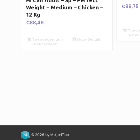
€
89,75
Weight – Medium – Chicken –
12 Kg
€
88,49
Toevo
winke
Toevoegen aan
Show Details
winkelwagen
© 2026 by
MeijerIT.be