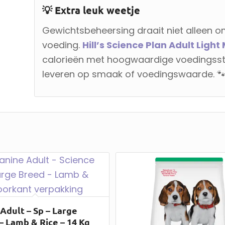
💡 Extra leuk weetje
Gewichtsbeheersing draait niet alleen o
voeding.
Hill’s Science Plan Adult Lig
calorieën met hoogwaardige voedingsstoff
leveren op smaak of voedingswaarde. 🐾
 Adult – Sp – Large
– Lamb & Rice – 14 Kg