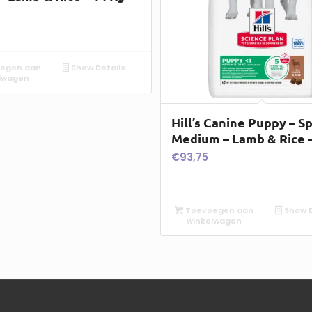
egen aan
Show Details
lwagen
Hill’s Canine Puppy – Sp
Medium – Lamb & Rice –
€
93,75
Toevoegen aan
Show D
winkelwagen