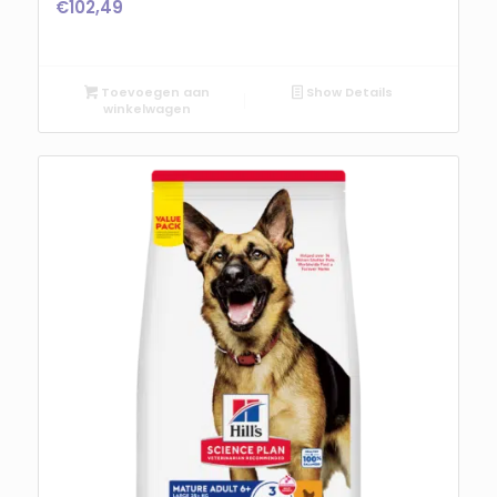
€
102,49
Toevoegen aan
Show Details
winkelwagen