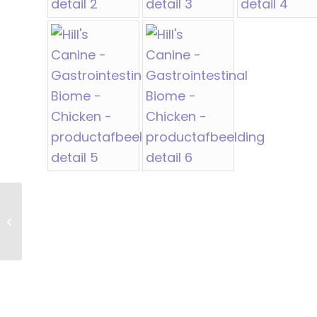
Hi C/d Fel – Urinary
Care Stress –
Chicken – 3 Kg