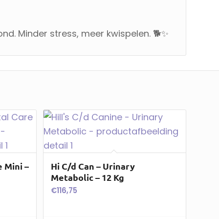
ond. Minder stress, meer kwispelen. 🐕✨
e Mini –
Hi C/d Can – Urinary
Metabolic – 12 Kg
€
116,75