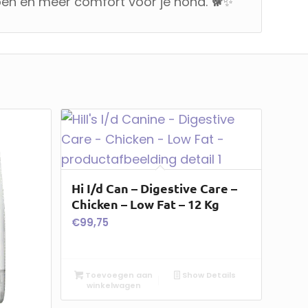
en en meer comfort voor je hond. 🐕✨
Hi I/d Can – Digestive Care –
Chicken – Low Fat – 12 Kg
€
99,75
Toevoegen aan
Show Details
winkelwagen