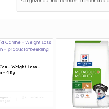
Een gezonde huid betekent minder krabb
 Can – Weight Loss –
n – 4 Kg
egen aan
Show Details
lwagen