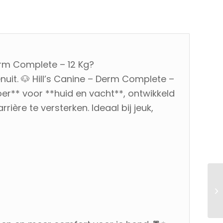
erm Complete – 12 Kg?
it. 🐶 Hill’s Canine – Derm Complete –
voer** voor **huid en vacht**, ontwikkeld
rière te versterken. Ideaal bij jeuk,