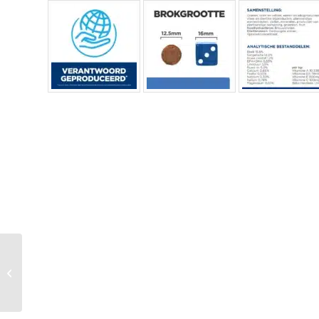
Hi Can – Derm
Complete – Mini – 6
Kg