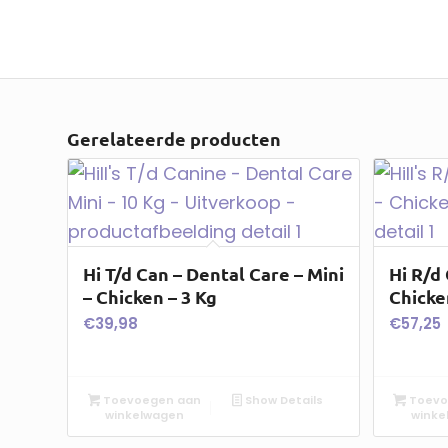
Gerelateerde producten
Hi T/d Can – Dental Care – Mini
Hi R/d
– Chicken – 3 Kg
Chicke
€
39,98
€
57,25
Toevoegen aan
Show Details
Toevo
winkelwagen
winke