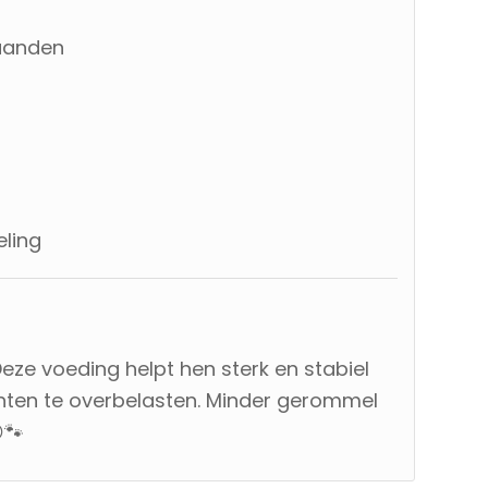
maanden
eling
Deze voeding helpt hen sterk en stabiel
chten te overbelasten. Minder gerommel
🐾