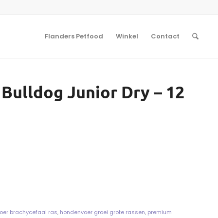
Flanders Petfood
Winkel
Contact
Bulldog Junior Dry – 12
oer brachycefaal ras
,
hondenvoer groei grote rassen
,
premium