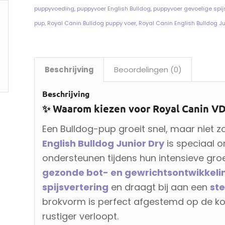
puppyvoeding
,
puppyvoer English Bulldog
,
puppyvoer gevoelige spij
pup
,
Royal Canin Bulldog puppy voer
,
Royal Canin English Bulldog Ju
Beschrijving
Beoordelingen (0)
Beschrijving
✨ Waarom kiezen voor Royal Canin VD 
Een Bulldog-pup groeit snel, maar niet z
English Bulldog Junior Dry
is speciaal o
ondersteunen tijdens hun intensieve groe
gezonde bot- en gewrichtsontwikkeli
spijsvertering
en draagt bij aan een
ste
brokvorm is perfect afgestemd op de kor
rustiger verloopt.