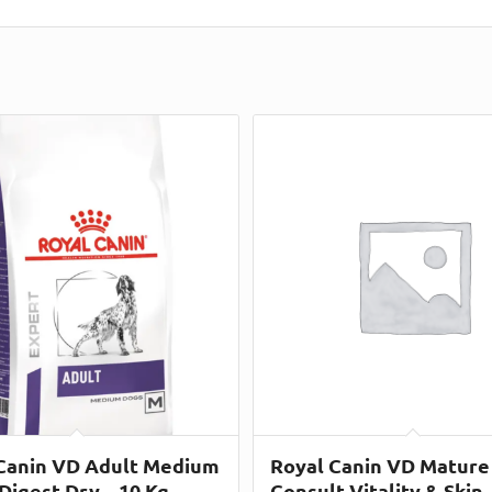
Canin VD Adult Medium
Royal Canin VD Mature
 Digest Dry – 10 Kg
Consult Vitality & Skin