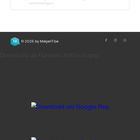
winkelwagen
© 2026 by
MeijerIT.be
Download de Flanders Petfood app
Bestel je favoriete honden- en kattenvoeding sneller
via onze app. Handig voor herhaalbestellingen, je
account en je winkelmandje.