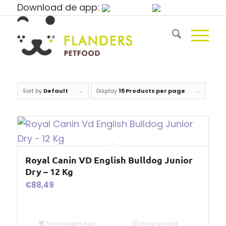
Download de app:
Sort by
Default
Display
15 Products per page
Royal Canin VD English Bulldog Junior
Dry – 12 Kg
€
88,49
Toevoegen aan
Show Details