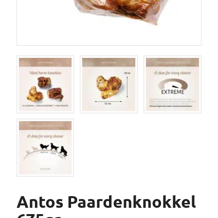
Antos Paardenknokkel