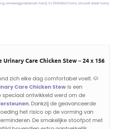
ing urinewegproblemen hond
,
S+OXSHIELD hond
,
struviet dieet hond
,
e Urinary Care Chicken Stew – 24 x 156
nd zich elke dag comfortabel voelt. 🐶
Urinary Care Chicken Stew
is een
 speciaal ontwikkeld werd om de
dersteunen
. Dankzij de geavanceerde
oeding het risico op de vorming van
 verminderen. De smakelijke stoofpot met
tijd bovendien extra aantrekkelijk.