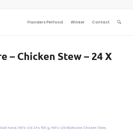
Flanders Petfood
Winkel
Contact
re – Chicken Stew – 24 X
laat hond
,
Hill's c/d 24 x 156 g
,
Hill's c/d Multicare Chicken Stew
,