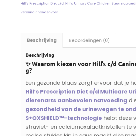
Hill's Prescription Diet c/d
,
Hill's Urinary Care Chicken Stew
,
natvoed
veterinair hondenvoer
Beschrijving
Beoordelingen (0)
Beschrijving
✨ Waarom kiezen voor Hill’s c/d Canin
g?
Een gezonde blaas zorgt ervoor dat je ho
Hill’s Prescription Diet c/d Multicare 
dierenarts aanbevolen natvoeding
die
gezondheid van de urinewegen te on
S+OXSHIELD™-technologie
helpt deze v
struviet- en calciumoxalaatkristallen te
malse stukjes kip in saus maakt elke maal