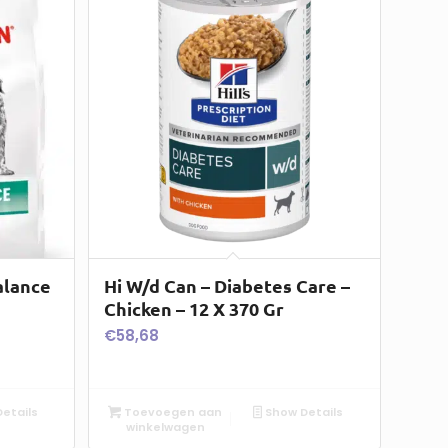
alance
Hi W/d Can – Diabetes Care –
Chicken – 12 X 370 Gr
€
58,68
etails
Toevoegen aan
Show Details
winkelwagen