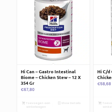
Hi Can – Gastro Intestinal
Hi C/d
Biome – Chicken Stew – 12 X
Chicke
354 Gr
€
58,68
€
67,80
Toevoegen aan
Show Details
Toevo
winkelwagen
winke