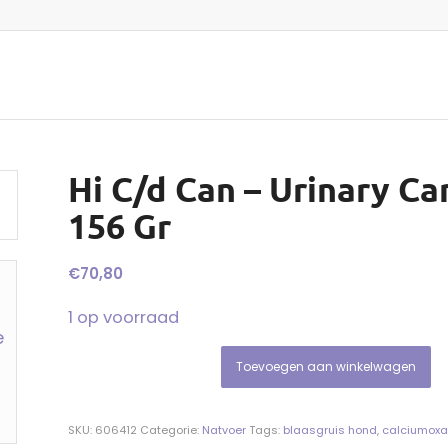
Hi C/d Can – Urinary Ca
156 Gr
€
70,80
1 op voorraad
Toevoegen aan winkelwagen
SKU:
606412
Categorie:
Natvoer
Tags:
blaasgruis hond
,
calciumoxa