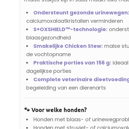
Ondersteunt gezonde urinewegen
calciumoxalaatkristallen verminderen
S+OXSHIELD™-technologie:
onderst
blaasgezondheid
Smakelijke Chicken Stew:
malse stuk
de vochtopname
Praktische porties van 156 g:
ideaal
dagelijkse porties
Complete veterinaire dieetvoedin
begeleiding van een dierenarts
🐾 Voor welke honden?
Honden met blaas- of urinewegpro
Honden met struviet- of calciumoxala