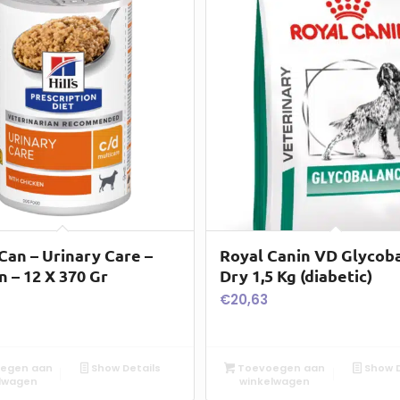
 Can – Urinary Care –
Royal Canin VD Glycob
n – 12 X 370 Gr
Dry 1,5 Kg (diabetic)
€
20,63
egen aan
Show Details
Toevoegen aan
Show D
lwagen
winkelwagen