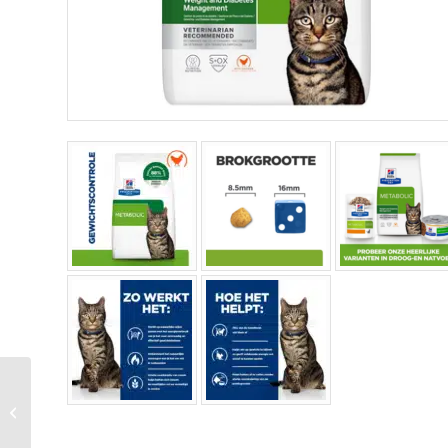
Hi Fel Mature Adult –
Sp – Chicken – 6 X
300 Gr