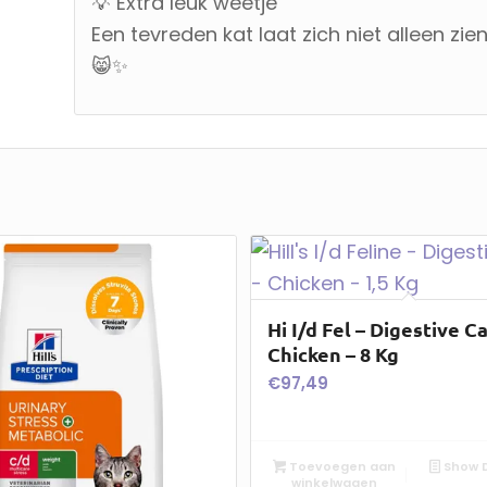
💡 Extra leuk weetje
Een tevreden kat laat zich niet alleen zi
😸✨
Hi I/d Fel – Digestive C
Chicken – 8 Kg
€
97,49
Toevoegen aan
Show D
winkelwagen