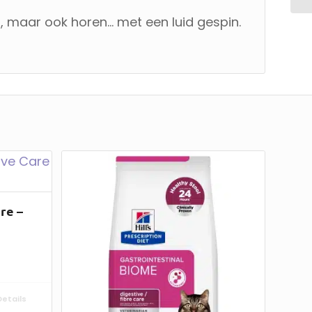
en, maar ook horen… met een luid gespin.
are –
etails