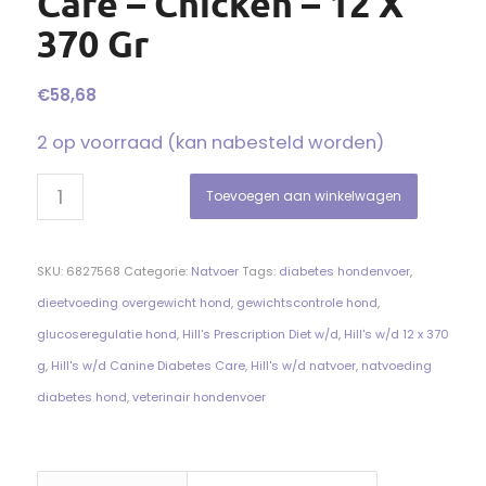
Care – Chicken – 12 X
370 Gr
€
58,68
2 op voorraad (kan nabesteld worden)
Toevoegen aan winkelwagen
SKU:
6827568
Categorie:
Natvoer
Tags:
diabetes hondenvoer
,
dieetvoeding overgewicht hond
,
gewichtscontrole hond
,
glucoseregulatie hond
,
Hill's Prescription Diet w/d
,
Hill's w/d 12 x 370
g
,
Hill's w/d Canine Diabetes Care
,
Hill's w/d natvoer
,
natvoeding
diabetes hond
,
veterinair hondenvoer