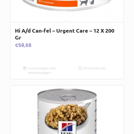
Hi A/d Can-fel – Urgent Care – 12 X 200
Gr
€
58,68
Toevoegen aan
Show Details
winkelwagen