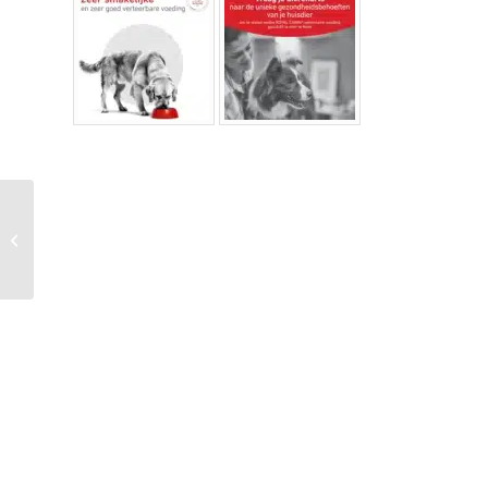
Natural Greatness –
Dog Snacks – Biscuits
Digestive Support
Mini...