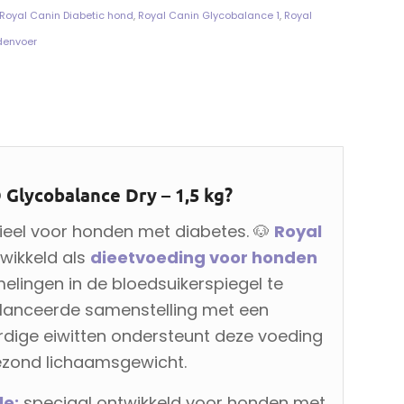
Royal Canin Diabetic hond
,
Royal Canin Glycobalance 1
,
Royal
ndenvoer
Glycobalance Dry – 1,5 kg?
tieel voor honden met diabetes. 🐶
Royal
twikkeld als
dieetvoeding voor honden
lingen in de bloedsuikerspiegel te
alanceerde samenstelling met een
ige eiwitten ondersteunt deze voeding
ezond lichaamsgewicht.
le:
speciaal ontwikkeld voor honden met