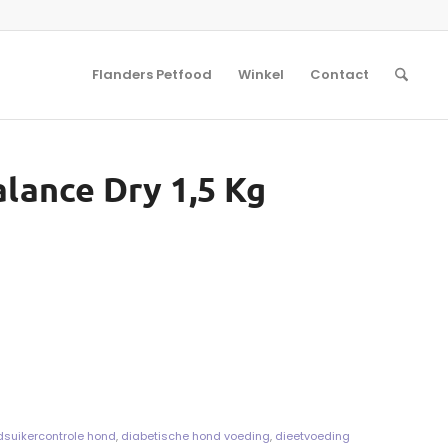
Flanders Petfood
Winkel
Contact
lance Dry 1,5 Kg
dsuikercontrole hond
,
diabetische hond voeding
,
dieetvoeding