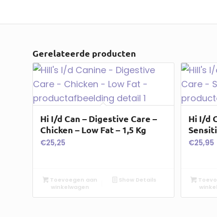
Gerelateerde producten
Hi I/d Can – Digestive Care –
Hi I/d 
Chicken – Low Fat – 1,5 Kg
Sensiti
€
25,25
€
25,95
Toevoegen aan
Show Details
Toevo
winkelwagen
winke