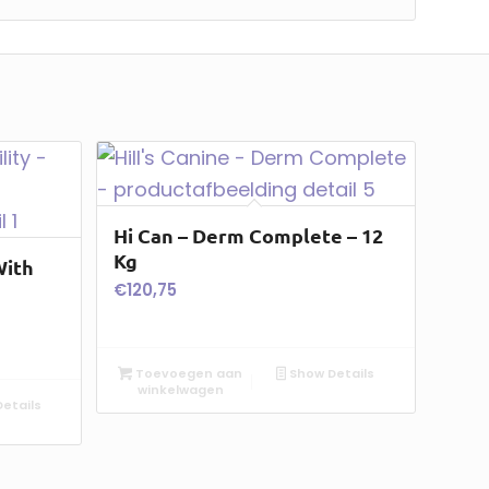
Hi Can – Derm Complete – 12
Kg
With
€
120,75
Toevoegen aan
Show Details
winkelwagen
etails