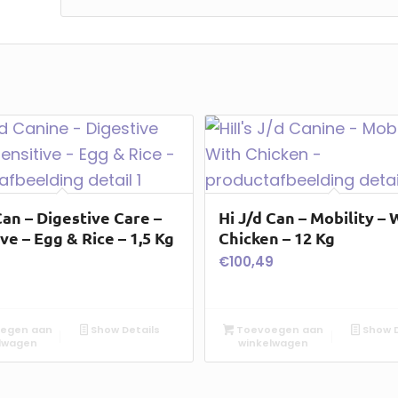
Can – Digestive Care –
Hi J/d Can – Mobility – 
ve – Egg & Rice – 1,5 Kg
Chicken – 12 Kg
€
100,49
egen aan
Show Details
Toevoegen aan
Show D
lwagen
winkelwagen