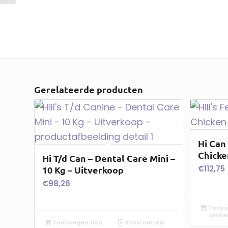
Low Fat – 10...
Gerelateerde producten
Hi Can
Chicke
Hi T/d Can – Dental Care Mini –
€
112,75
10 Kg – Uitverkoop
€
98,26
Toevo
winke
Toevoegen aan
Show Details