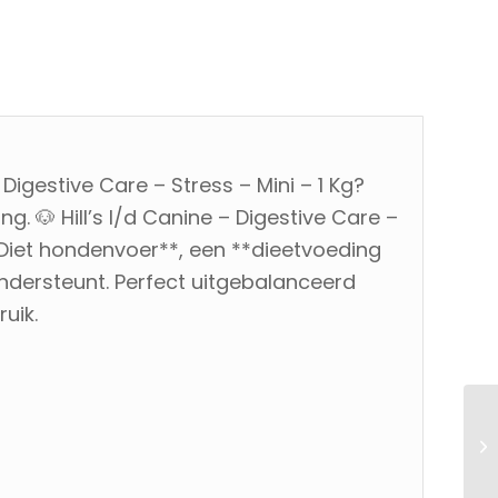
Digestive Care – Stress – Mini – 1 Kg?
ng. 🐶 Hill’s I/d Canine – Digestive Care –
ion Diet hondenvoer**, een **dieetvoeding
ondersteunt. Perfect uitgebalanceerd
uik.