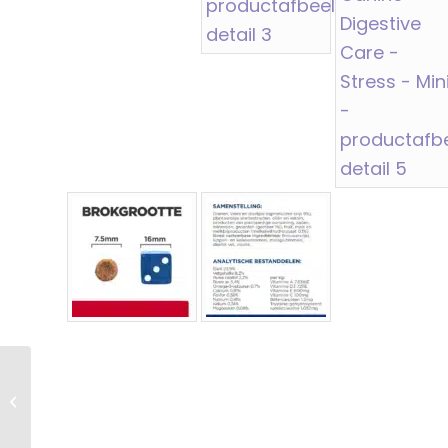
Hi I/d Can – Digestive
Care – Chicken –