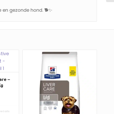
ge en gezonde hond. 🐕✨
are –
Kg
etails