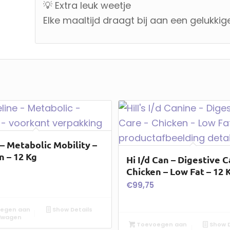
💡 Extra leuk weetje
Elke maaltijd draagt bij aan een gelukki
 – Metabolic Mobility –
n – 12 Kg
Hi I/d Can – Digestive C
Chicken – Low Fat – 12 
€
99,75
egen aan
Show Details
lwagen
Toevoegen aan
Show D