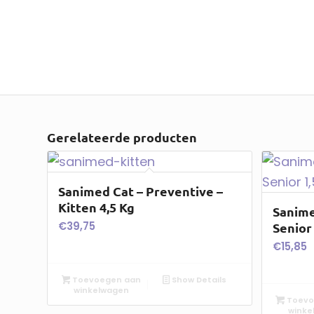
Gerelateerde producten
Sanimed Cat – Preventive –
Kitten 4,5 Kg
Sanime
€
39,75
Senior 
€
15,85
Toevoegen aan
Show Details
winkelwagen
Toevo
winke