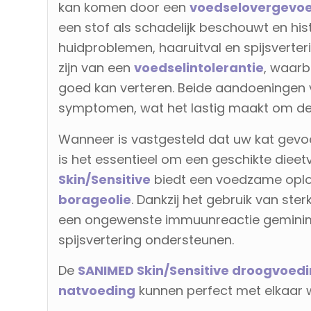
kan komen door een
voedselovergevoe
een stof als schadelijk beschouwt en his
huidproblemen, haaruitval en spijsverte
zijn van een
voedselintolerantie
, waarb
goed kan verteren. Beide aandoeningen 
symptomen, wat het lastig maakt om de e
Wanneer is vastgesteld dat uw kat gevoe
is het essentieel om een geschikte dieet
Skin/Sensitive
biedt een voedzame opl
borageolie
. Dankzij het gebruik van ste
een ongewenste immuunreactie geminimal
spijsvertering ondersteunen.
De
SANIMED Skin/Sensitive droogvoed
natvoeding
kunnen perfect met elkaar