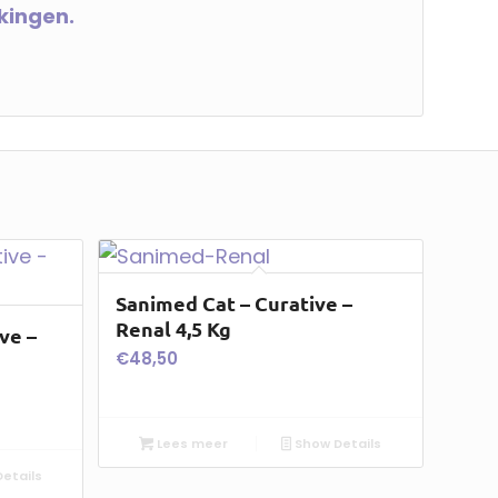
kkingen.
Sanimed Cat – Curative –
Renal 4,5 Kg
ve –
€
48,50
Lees meer
Show Details
etails