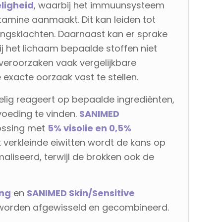
ligheid
, waarbij het immuunsysteem
tamine aanmaakt. Dit kan leiden tot
ringsklachten. Daarnaast kan er sprake
ij het lichaam bepaalde stoffen niet
veroorzaken vaak vergelijkbare
xacte oorzaak vast te stellen.
lig reageert op bepaalde ingrediënten,
voeding te vinden.
SANIMED
ossing met
5% visolie en 0,5%
rk verkleinde eiwitten wordt de kans op
iseerd, terwijl de brokken ook de
ing
en
SANIMED Skin/Sensitive
 worden afgewisseld en gecombineerd.