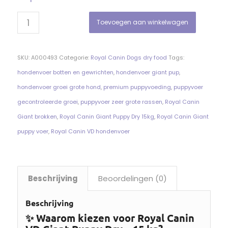
Toevoegen aan winkelwagen
SKU:
A000493
Categorie:
Royal Canin Dogs dry food
Tags:
hondenvoer botten en gewrichten
,
hondenvoer giant pup
,
hondenvoer groei grote hond
,
premium puppyvoeding
,
puppyvoer
gecontroleerde groei
,
puppyvoer zeer grote rassen
,
Royal Canin
Giant brokken
,
Royal Canin Giant Puppy Dry 15kg
,
Royal Canin Giant
puppy voer
,
Royal Canin VD hondenvoer
Beschrijving
Beoordelingen (0)
Beschrijving
✨ Waarom kiezen voor Royal Canin