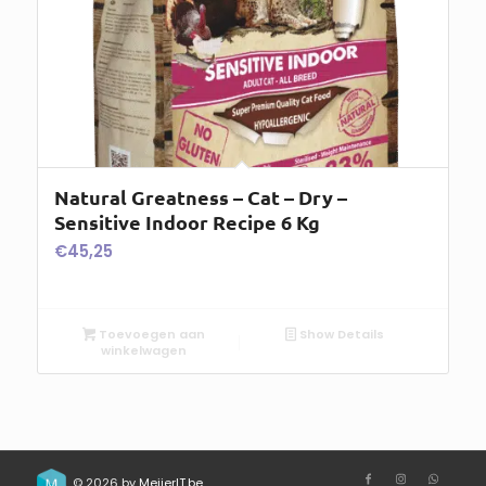
Natural Greatness – Cat – Dry –
Sensitive Indoor Recipe 6 Kg
€
45,25
Toevoegen aan
Show Details
winkelwagen
© 2026 by
MeijerIT.be