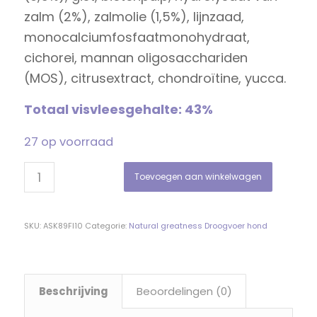
zalm (2%), zalmolie (1,5%), lijnzaad,
monocalciumfosfaatmonohydraat,
cichorei, mannan oligosacchariden
(MOS), citrusextract, chondroïtine, yucca.
Totaal visvleesgehalte: 43%
27 op voorraad
Toevoegen aan winkelwagen
SKU:
ASK89FI10
Categorie:
Natural greatness Droogvoer hond
Beschrijving
Beoordelingen (0)