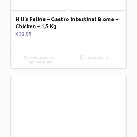
Hill’s Feline – Gastro Intestinal Biome –
Chicken – 1,5 Kg
€
32,95
Toevoegen aan
Show Details
winkelwagen
Hi I/d Fel – Digestive Care – Chicken – 1,5
Kg
€
31,25