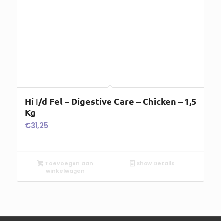
Toevoegen aan
Show Details
winkelwagen
© 2026 by
MeijerIT.be