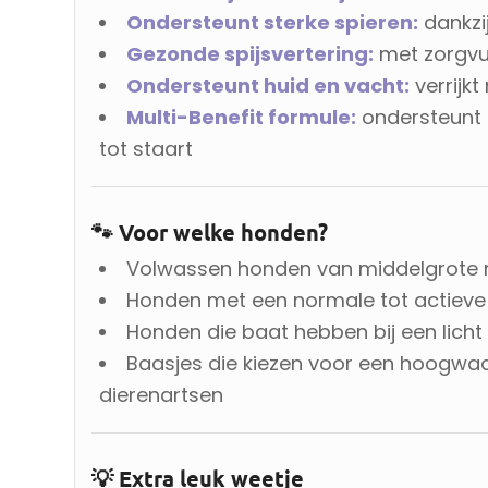
Ondersteunt sterke spieren:
dankzi
Gezonde spijsvertering:
met zorgvul
Ondersteunt huid en vacht:
verrijk
Multi-Benefit formule:
ondersteunt h
tot staart
🐾 Voor welke honden?
Volwassen honden van middelgrote ra
Honden met een normale tot actieve l
Honden die baat hebben bij een lich
Baasjes die kiezen voor een hoogwa
dierenartsen
💡 Extra leuk weetje