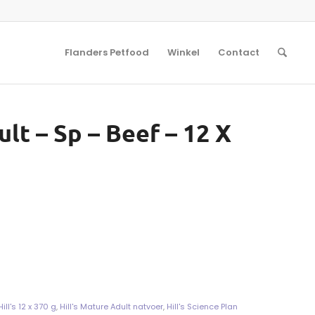
Flanders Petfood
Winkel
Contact
lt – Sp – Beef – 12 X
Hill's 12 x 370 g
,
Hill's Mature Adult natvoer
,
Hill's Science Plan