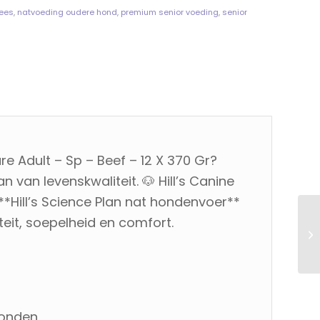
lees
,
natvoeding oudere hond
,
premium senior voeding
,
senior
e Adult – Sp – Beef – 12 X 370 Gr?
 van levenskwaliteit. 🐶 Hill’s Canine
 **Hill’s Science Plan nat hondenvoer**
teit, soepelheid en comfort.
honden