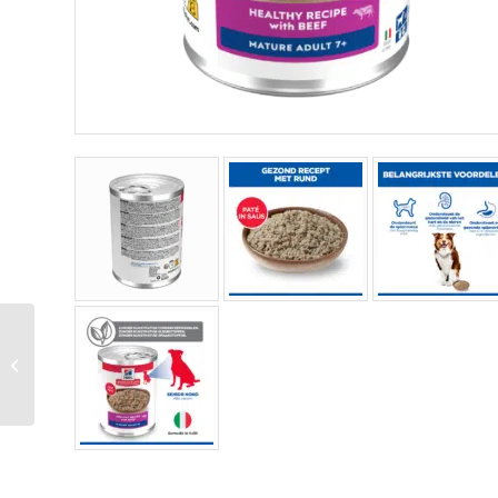
Hill’s Canine Puppy –
Sp – Beef – 12 X 370
Gr