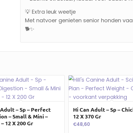
💡 Extra leuk weetje
Met natvoer genieten senior honden vaak 
🐕✨
 Adult – Sp – Perfect
Hi Can Adult – Sp – Chic
on – Small & Mini –
12 X 370 Gr
 – 12 X 200 Gr
€
48,60