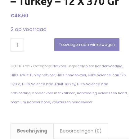
– Turkey – 12 X 370 Gr
€
48,60
2 op voorraad
Toevoegen aan winkelwagen
SKU:
607097
Categorie:
Natvoer
Tags:
complete hondenvoeding
,
Hill's Adult Turkey natvoer
,
Hill's hondenvoer
,
Hill's Science Plan 12 x
370 g
,
Hill's Science Plan Adult Turkey
,
Hill's Science Plan
natvoeding
,
hondenvoer met kalkoen
,
natvoeding volwassen hond
,
premium natvoer hond
,
volwassen hondenvoer
Beschrijving
Beoordelingen (0)