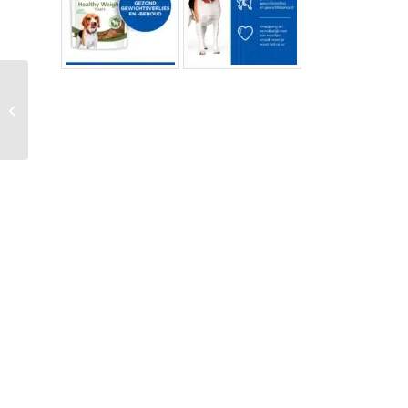
Hi Can
Hypoallergenic
Treats 6 X 200 Gr