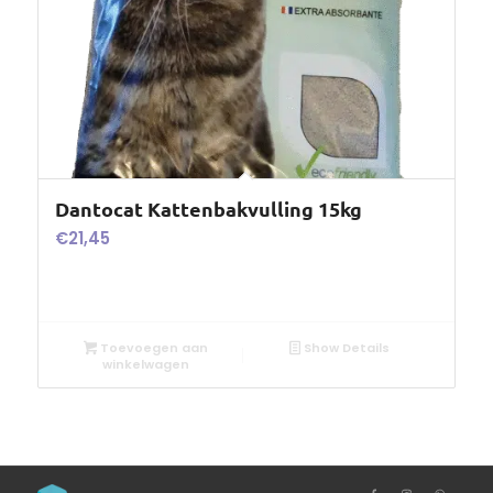
Dantocat Kattenbakvulling 15kg
€
21,45
Toevoegen aan
Show Details
winkelwagen