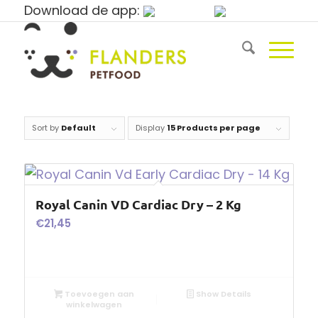
Download de app:
Sort by
Default
Display
15 Products per page
Royal Canin VD Cardiac Dry – 2 Kg
€
21,45
Toevoegen aan
Show Details
winkelwagen