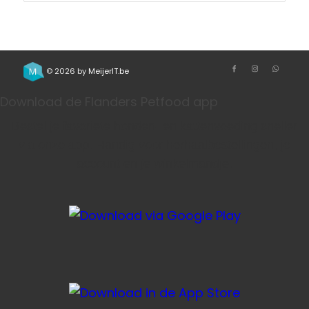
© 2026 by
MeijerIT.be
Download de Flanders Petfood app
Bestel je favoriete honden- en kattenvoeding sneller
via onze app. Handig voor herhaalbestellingen, je
account en je winkelmandje.