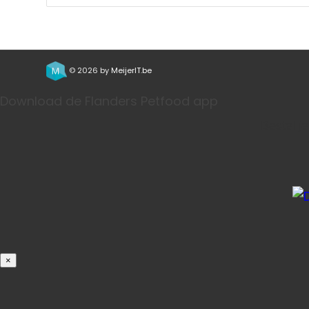
© 2026 by
MeijerIT.be
Download de Flanders Petfood app
Bestel j
×