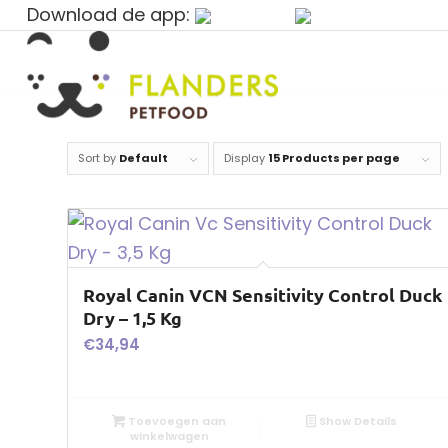
Download de app:
Sort by
Default
Display
15 Products per page
Royal Canin VCN Sensitivity Control Duck
Dry – 1,5 Kg
€
34,94
Toevoegen aan
Show Details
winkelwagen