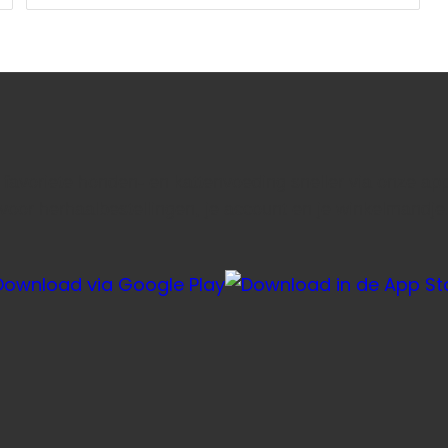
e favoriete honden- en kattenvoeding sneller via onze ap
voor herhaalbestellingen, je account en je winkelmandje