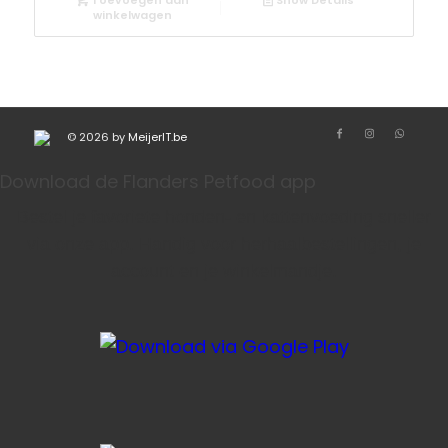
Toevoegen aan
Show Details
winkelwagen
© 2026 by
MeijerIT.be
Download de Flanders Petfood app
Bestel je favoriete honden- en kattenvoeding sneller
via onze app. Handig voor herhaalbestellingen, je
account en je winkelmandje.