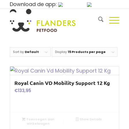
Download de app:
Sort by
Default
Display
15 Products per page
Royal Canin VD Mobility Support 12 Kg
€
133,95
Toevoegen aan
Show Details
winkelwagen