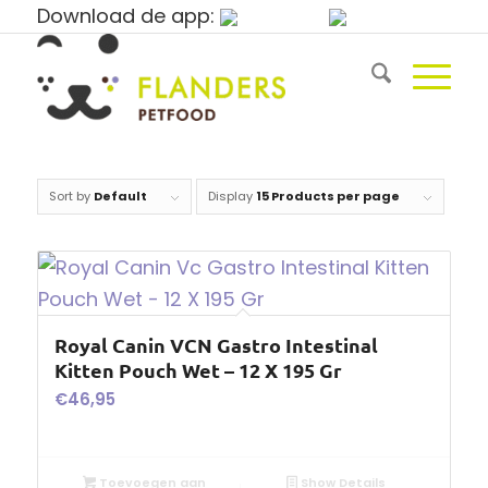
Download de app:
Sort by
Default
Display
15 Products per page
Royal Canin VCN Gastro Intestinal
Kitten Pouch Wet – 12 X 195 Gr
€
46,95
Toevoegen aan
Show Details