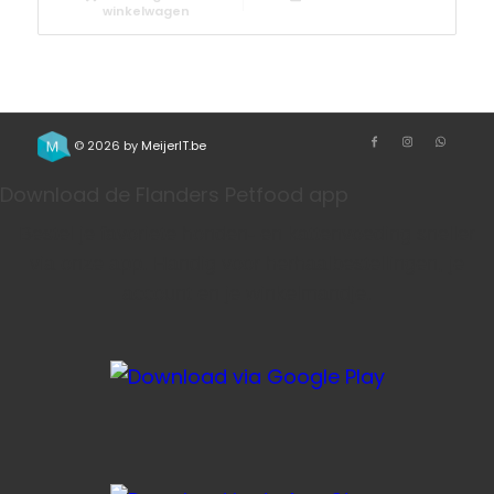
winkelwagen
© 2026 by
MeijerIT.be
Download de Flanders Petfood app
Bestel je favoriete honden- en kattenvoeding sneller
via onze app. Handig voor herhaalbestellingen, je
account en je winkelmandje.