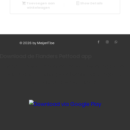
Toevoegen aan
Show Details
winkelwagen
© 2026 by
MeijerIT.be
Download de Flanders Petfood app
Bestel je favoriete honden- en kattenvoeding sneller
via onze app. Handig voor herhaalbestellingen, je
account en je winkelmandje.